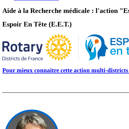
Aide à la Recherche médicale : l'action "
Espoir En Tête (E.E.T.)
Pour mieux connaitre cette action multi-districts 
_______________________________________________________