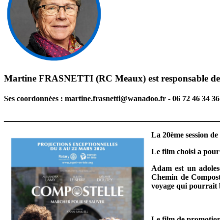
Martine FRASNETTI (RC Meaux) est responsable de l'
Ses coordonnées :
martine.frasnetti@wanadoo.fr - 06 72 46 34 36
_______________________________________________________
La 20ème session de 
Le film choisi a pour 
Adam est un adolesc
Chemin de Compostel
voyage qui pourrait 
Le film de promotion