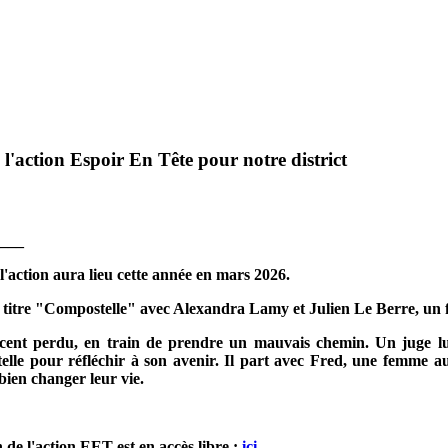
action Espoir En Tête pour notre district
___
l'action aura lieu cette année en
mars 2026
.
titre "
Compostelle" avec Alexandra Lamy et Julien Le Berre
, un
ent perdu, en train de prendre un mauvais chemin. Un juge lui
le pour réfléchir à son avenir. Il part avec Fred, une femme au 
bien changer leur vie.
 de l'action EET est en accès libre :
ici