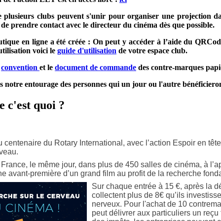
 plusieurs clubs peuvent s'unir pour organiser une projection da
en de prendre contact avec le directeur du cinéma dès que possible.
utique en ligne
a été créée : On peut y accéder à l’aide du QRCode 
utilisation voici le
guide d'utilisation
de votre espace club.
a
convention
et le
document de commande
des contre-marques papi
 notre entourage des personnes qui un jour ou l'autre bénéficieron
e c'est quoi ?
 centenaire du Rotary International, avec l’action Espoir en têt
rveau.
France, le même jour, dans plus de 450 salles de cinéma, à l’a
e avant-première d’un grand film au profit de la recherche fond
Sur chaque entrée à 15 €, après la d
collectent plus de 8€ qu’ils investiss
nerveux. Pour l'achat de 10 contrema
peut délivrer aux particuliers un reçu