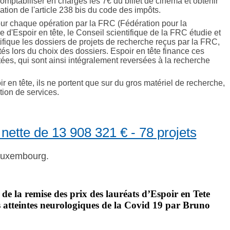
omptabiliser en charges les 7€ du billet de cinéma et obtenir
ation de l'article 238 bis du code des impôts.
pour chaque opération par la FRC (Fédération pour la
 d'Espoir en tête, le Conseil scientifique de la FRC étudie et
ifique les dossiers de projets de recherche reçus par la FRC,
tés lors du choix des dossiers. Espoir en tête finance ces
ées, qui sont ainsi intégralement reversées à la recherche
ir en tête, ils ne portent que sur du gros matériel de recherche,
ation de services.
 nette de 13 908 321 € - 78 projets
 Luxembourg.
 de la remise des prix des lauréats d’Espoir en Tete
es atteintes neurologiques de la Covid 19 par Bruno