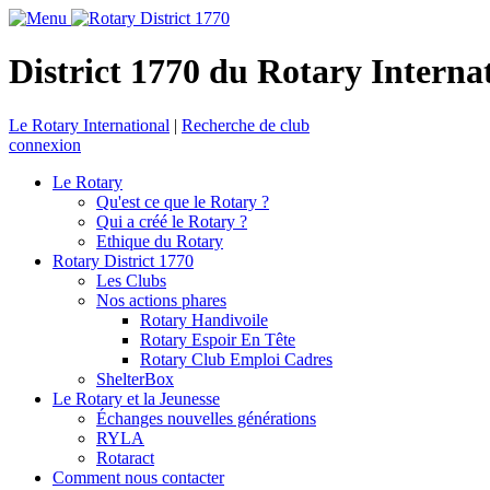
District 1770 du Rotary Interna
Le Rotary International
|
Recherche de club
connexion
Le Rotary
Qu'est ce que le Rotary ?
Qui a créé le Rotary ?
Ethique du Rotary
Rotary District 1770
Les Clubs
Nos actions phares
Rotary Handivoile
Rotary Espoir En Tête
Rotary Club Emploi Cadres
ShelterBox
Le Rotary et la Jeunesse
Échanges nouvelles générations
RYLA
Rotaract
Comment nous contacter