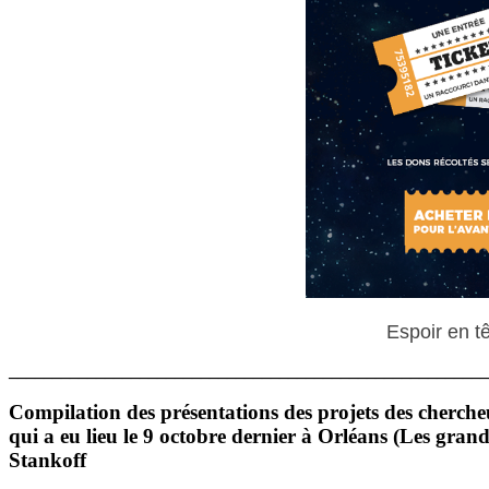
Espoir en t
_______________________________________________________
Compilation des présentations des projets des chercheu
qui a eu lieu le 9 octobre dernier à Orléans (Les gra
Stankoff