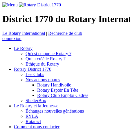
District 1770 du Rotary Interna
Le Rotary International
|
Recherche de club
connexion
Le Rotary
Qu'est ce que le Rotary ?
Qui a créé le Rotary ?
Ethique du Rotary
Rotary District 1770
Les Clubs
Nos actions phares
Rotary Handivoile
Rotary Espoir En Tête
Rotary Club Emploi Cadres
ShelterBox
Le Rotary et la Jeunesse
Échanges nouvelles générations
RYLA
Rotaract
Comment nous contacter