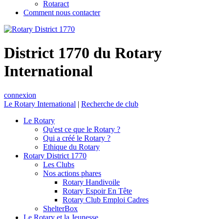
Rotaract
Comment nous contacter
District 1770 du Rotary
International
connexion
Le Rotary International
|
Recherche de club
Le Rotary
Qu'est ce que le Rotary ?
Qui a créé le Rotary ?
Ethique du Rotary
Rotary District 1770
Les Clubs
Nos actions phares
Rotary Handivoile
Rotary Espoir En Tête
Rotary Club Emploi Cadres
ShelterBox
Le Rotary et la Jeunesse