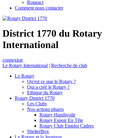
Rotaract
Comment nous contacter
District 1770 du Rotary
International
connexion
Le Rotary International
|
Recherche de club
Le Rotary
Qu'est ce que le Rotary ?
Qui a créé le Rotary ?
Ethique du Rotary
Rotary District 1770
Les Clubs
Nos actions phares
Rotary Handivoile
Rotary Espoir En Tête
Rotary Club Emploi Cadres
ShelterBox
Le Rotary et la Jeunesse