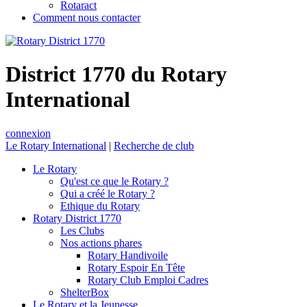
Rotaract
Comment nous contacter
District 1770 du Rotary
International
connexion
Le Rotary International
|
Recherche de club
Le Rotary
Qu'est ce que le Rotary ?
Qui a créé le Rotary ?
Ethique du Rotary
Rotary District 1770
Les Clubs
Nos actions phares
Rotary Handivoile
Rotary Espoir En Tête
Rotary Club Emploi Cadres
ShelterBox
Le Rotary et la Jeunesse