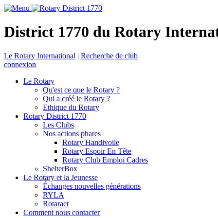
District 1770 du Rotary Interna
Le Rotary International
|
Recherche de club
connexion
Le Rotary
Qu'est ce que le Rotary ?
Qui a créé le Rotary ?
Ethique du Rotary
Rotary District 1770
Les Clubs
Nos actions phares
Rotary Handivoile
Rotary Espoir En Tête
Rotary Club Emploi Cadres
ShelterBox
Le Rotary et la Jeunesse
Échanges nouvelles générations
RYLA
Rotaract
Comment nous contacter