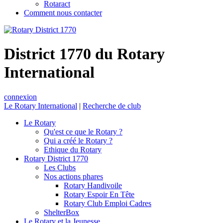
Rotaract
Comment nous contacter
District 1770 du Rotary
International
connexion
Le Rotary International
|
Recherche de club
Le Rotary
Qu'est ce que le Rotary ?
Qui a créé le Rotary ?
Ethique du Rotary
Rotary District 1770
Les Clubs
Nos actions phares
Rotary Handivoile
Rotary Espoir En Tête
Rotary Club Emploi Cadres
ShelterBox
Le Rotary et la Jeunesse