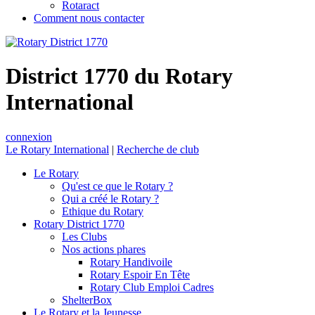
Rotaract
Comment nous contacter
District 1770 du Rotary
International
connexion
Le Rotary International
|
Recherche de club
Le Rotary
Qu'est ce que le Rotary ?
Qui a créé le Rotary ?
Ethique du Rotary
Rotary District 1770
Les Clubs
Nos actions phares
Rotary Handivoile
Rotary Espoir En Tête
Rotary Club Emploi Cadres
ShelterBox
Le Rotary et la Jeunesse