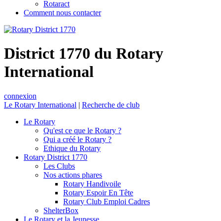
Rotaract
Comment nous contacter
District 1770 du Rotary
International
connexion
Le Rotary International
|
Recherche de club
Le Rotary
Qu'est ce que le Rotary ?
Qui a créé le Rotary ?
Ethique du Rotary
Rotary District 1770
Les Clubs
Nos actions phares
Rotary Handivoile
Rotary Espoir En Tête
Rotary Club Emploi Cadres
ShelterBox
Le Rotary et la Jeunesse