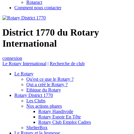
Rotaract
Comment nous contacter
District 1770 du Rotary
International
connexion
Le Rotary International
|
Recherche de club
Le Rotary
Qu'est ce que le Rotary ?
Qui a créé le Rotary ?
Ethique du Rotary
Rotary District 1770
Les Clubs
Nos actions phares
Rotary Handivoile
Rotary Espoir En Tête
Rotary Club Emploi Cadres
ShelterBox
Le Rotary et la Jeunesse