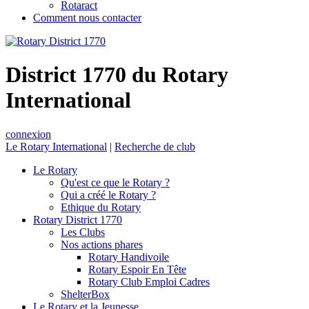
Rotaract
Comment nous contacter
District 1770 du Rotary
International
connexion
Le Rotary International
|
Recherche de club
Le Rotary
Qu'est ce que le Rotary ?
Qui a créé le Rotary ?
Ethique du Rotary
Rotary District 1770
Les Clubs
Nos actions phares
Rotary Handivoile
Rotary Espoir En Tête
Rotary Club Emploi Cadres
ShelterBox
Le Rotary et la Jeunesse