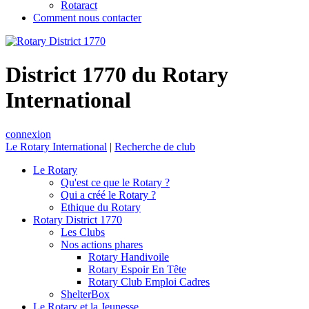
Rotaract
Comment nous contacter
District 1770 du Rotary
International
connexion
Le Rotary International
|
Recherche de club
Le Rotary
Qu'est ce que le Rotary ?
Qui a créé le Rotary ?
Ethique du Rotary
Rotary District 1770
Les Clubs
Nos actions phares
Rotary Handivoile
Rotary Espoir En Tête
Rotary Club Emploi Cadres
ShelterBox
Le Rotary et la Jeunesse