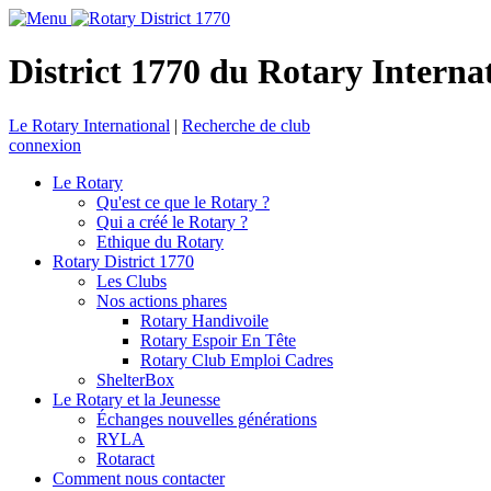
District 1770 du Rotary Interna
Le Rotary International
|
Recherche de club
connexion
Le Rotary
Qu'est ce que le Rotary ?
Qui a créé le Rotary ?
Ethique du Rotary
Rotary District 1770
Les Clubs
Nos actions phares
Rotary Handivoile
Rotary Espoir En Tête
Rotary Club Emploi Cadres
ShelterBox
Le Rotary et la Jeunesse
Échanges nouvelles générations
RYLA
Rotaract
Comment nous contacter