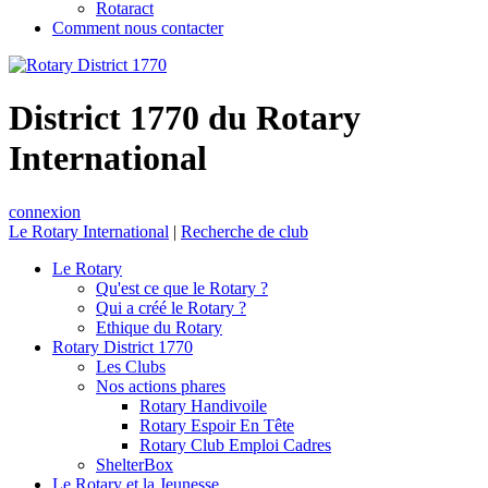
Rotaract
Comment nous contacter
District 1770 du Rotary
International
connexion
Le Rotary International
|
Recherche de club
Le Rotary
Qu'est ce que le Rotary ?
Qui a créé le Rotary ?
Ethique du Rotary
Rotary District 1770
Les Clubs
Nos actions phares
Rotary Handivoile
Rotary Espoir En Tête
Rotary Club Emploi Cadres
ShelterBox
Le Rotary et la Jeunesse