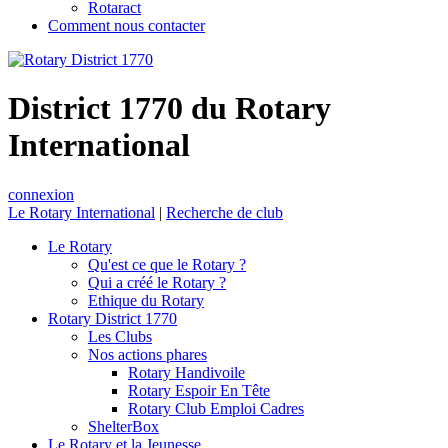
Rotaract
Comment nous contacter
District 1770 du Rotary
International
connexion
Le Rotary International
|
Recherche de club
Le Rotary
Qu'est ce que le Rotary ?
Qui a créé le Rotary ?
Ethique du Rotary
Rotary District 1770
Les Clubs
Nos actions phares
Rotary Handivoile
Rotary Espoir En Tête
Rotary Club Emploi Cadres
ShelterBox
Le Rotary et la Jeunesse