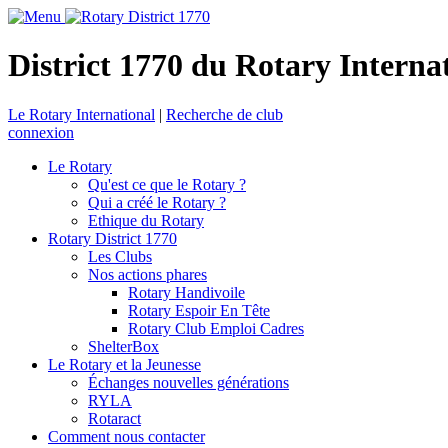
District 1770 du Rotary Interna
Le Rotary International
|
Recherche de club
connexion
Le Rotary
Qu'est ce que le Rotary ?
Qui a créé le Rotary ?
Ethique du Rotary
Rotary District 1770
Les Clubs
Nos actions phares
Rotary Handivoile
Rotary Espoir En Tête
Rotary Club Emploi Cadres
ShelterBox
Le Rotary et la Jeunesse
Échanges nouvelles générations
RYLA
Rotaract
Comment nous contacter