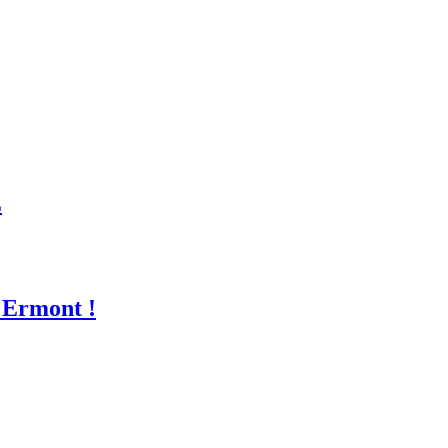
E
 Ermont !